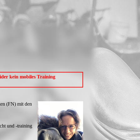
der kein mobiles Training
iten (FN) mit den
cht und -training